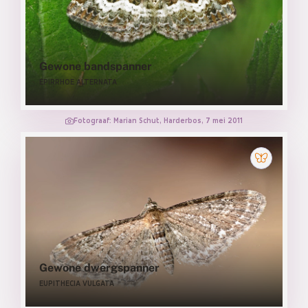
Gewone bandspanner
EPIRRHOE ALTERNATA
Fotograaf: Marian Schut, Harderbos, 7 mei 2011
Gewone dwergspanner
EUPITHECIA VULGATA