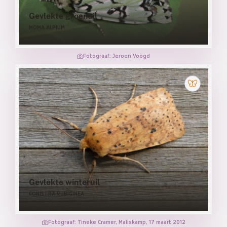
Gevlekte groenuil
MOMA ALPIUM
Fotograaf: Jeroen Voogd
Gevlekte winteruil
CONISTRA RUBIGINEA
Fotograaf: Tineke Cramer, Maliskamp, 17 maart 2012