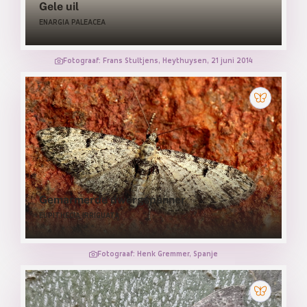
Gele uil
ENARGIA PALEACEA
Fotograaf: Frans Stultjens, Heythuysen, 21 juni 2014
Gemarmerde dwergspanner
EUPITHECIA IRRIGUATA
Fotograaf: Henk Gremmer, Spanje