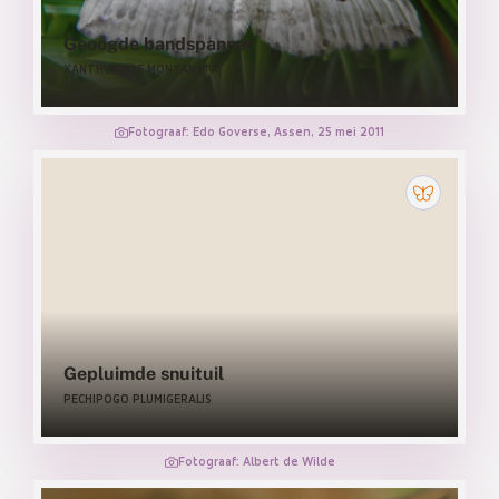
Geoogde bandspanner
XANTHORHOE MONTANATA
Fotograaf: Edo Goverse, Assen, 25 mei 2011
Gepluimde snuituil
PECHIPOGO PLUMIGERALIS
Fotograaf: Albert de Wilde