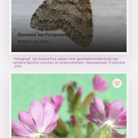
Gewone herfstspanner
EPIRRITA DILUTATA
Fotograaf: Jan Gerard Pos, alleen met genitaliënonderzoek van
andere Epirrita-soorten te onderscheiden, Veluwezoom, 11 oktober
2015