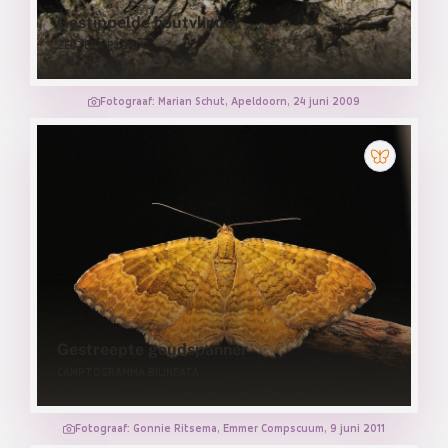
Gestippelde houtvlinder
ZEUZERA PYRINA
Fotograaf: Marian Schut, Apeldoorn, 24 juni 2009
Gestreepte goudspanner
CAMPTOGRAMMA BILINEATA
Fotograaf: Gonnie Ritsema, Emmer Compscuum, 9 juni 2011