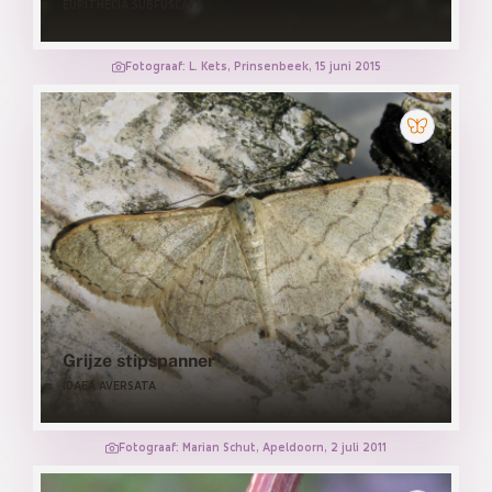
EUPITHECIA SUBFUSCATA
Fotograaf: L. Kets, Prinsenbeek, 15 juni 2015
Grijze stipspanner
IDAEA AVERSATA
Fotograaf: Marian Schut, Apeldoorn, 2 juli 2011