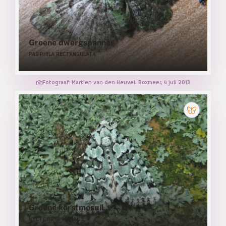
Groene dwergspanner
PASIPHILA RECTANGULATA
Fotograaf: Martien van den Heuvel, Boxmeer, 4 juli 2013
Groene korstmosuil
NYCTOBRYA MURALIS