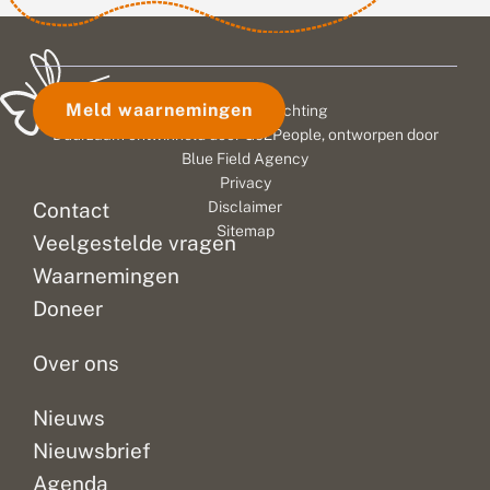
Meld waarnemingen
© 2026 Vlinderstichting
Duurzaam ontwikkeld door
Go2People
, ontworpen door
Blue Field Agency
Privacy
Contact
Disclaimer
Sitemap
Veelgestelde vragen
Waarnemingen
Doneer
Over ons
Nieuws
Nieuwsbrief
Agenda