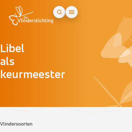
Doorgaan naar inhoud
Libel
als
keurmeester
Vlindersoorten