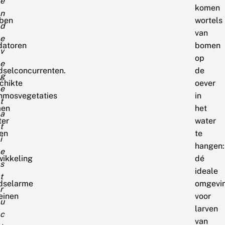
e
komen
n
ben
wortels
d
van
e
datoren
bomen
v
op
e
dselconcurrenten.
de
g
chikte
oever
e
nmosvegetaties
in
t
en
het
a
ter
water
t
een
te
i
hangen:
e
wikkeling
dé
s
ideale
t
dselarme
omgevi
r
einen
voor
u
larven
c
van