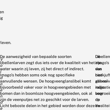
ven
ig
rleven.
De aanwezigheid van bepaalde soorten
De
Libellen
V
libellenlarven zegt dus iets over de kwaliteit van het
imago’s
zijn
o
water waarin zij leven, zij het direct of indirect.
van
dus
l
Imago’s hebben soms ook nog specifieke
beekjuf
niet
d
aanvullende wensen. De hoogveenglanslibel komt
gebruik
alleen
o
bijvoorbeeld vaker voor in hoogveengebieden met
ruige
indicati
e
bomen dan in boomloze hoogveengebieden, ook al
begroei
voor
n
zijn de veenputjes net zo geschikt voor de larven.
op
de
d
Licht beboste delen in het gebied worden door deze
de
kwalitei
e