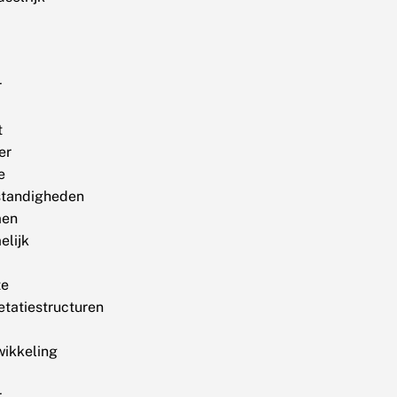
r
t
er
e
tandigheden
en
elijk
te
etatiestructuren
wikkeling
r