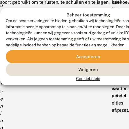
soort gebruikt om te rusten, te schuilen en te jagen.
beekoe
van
u
als
het
i
Beheer toestemming
uitkijk-
water,
t
Om de beste ervaringen te bieden, gebruiken wij technologieën zo
en
maar
k
informatie over je apparaat op te slaan en/of te raadplegen. Door 
baltspla
voor
technologieën kunnen wij gegevens zoals surfgedrag of unieke ID's
i
In
de
verwerken. Als je geen toestemming geeft of uw toestemming intre
j
beekge
kwalitei
nadelige invloed hebben op bepaalde functies en mogelijkheden.
k
waar
en
p
Accepteren
deze
variatie
l
vegetat
in
Weigeren
a
is
een
a
Cookiebeleid
weggem
natuurg
t
worden
als
s
minder
geheel.
e
eitjes
n
afgezet
i
n
d