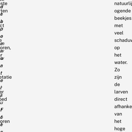
ste
natuurli
d
e
rten
ogende
e
t
beekjes
s
b
ct
met
p
o
veel
e
o
e
schadu
e
m
oren,
op
r
w
r
het
w
o
water.
a
r
Zo
t
t
etatie
zijn
e
e
de
r
l
er
larven
j
s
loed
direct
u
.
afhankel
f
F
van
f
o
toren
het
e
t
hoge
r
o