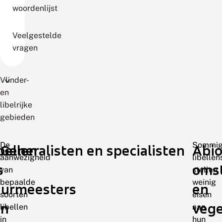
woordenlijst
Veelgestelde
vragen
Vlinder-
en
libelrijke
gebieden
De
Sommi
bellen
Generalisten en specialisten
Abio
aanwezigheid
libellen
s
oms
van
stellen
bepaalde
weinig
eurmeesters
en
soorten
eisen
an
vege
libellen
aan
in
hun