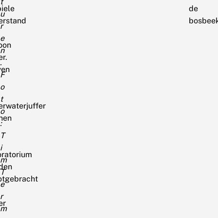
t
iele
de
u
erstand
bosbeek
r
e
oon
n
r.
.
ven
F
o
t
erwaterjuffer
o
nen
:
T
i
oratorium
m
den
T
otgebracht
e
r
er
m