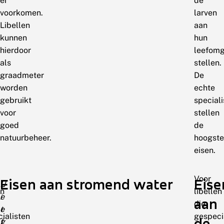
er
de
voorkomen.
larven
Libellen
aan
kunnen
hun
hierdoor
leefomg
als
stellen.
graadmeter
De
worden
echte
gebruikt
speciali
voor
stellen
goed
de
natuurbeheer.
hoogste
eisen.
Voor
Eisen aan stromend water
Eise
L
U
en
libellen
e
i
aan
die
e
t
ialisten
gespeci
de
f
g