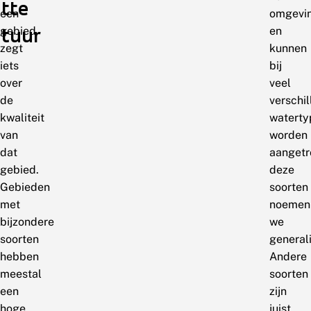
tte
een
omgevi
atuur
gebied
en
zegt
kunnen
iets
bij
over
veel
de
verschi
kwaliteit
waterty
van
worden
dat
aangetr
gebied.
deze
Gebieden
soorten
met
noemen
bijzondere
we
soorten
generali
hebben
Andere
meestal
soorten
een
zijn
hoge
juist