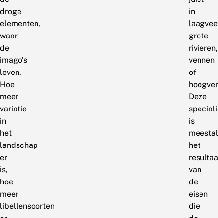
droge
in
elementen,
laagvee
waar
grote
de
rivieren,
imago’s
vennen
leven.
of
Hoe
hoogven
meer
Deze
variatie
speciali
in
is
het
meestal
landschap
het
er
resultaa
is,
van
hoe
de
meer
eisen
libellensoorten
die