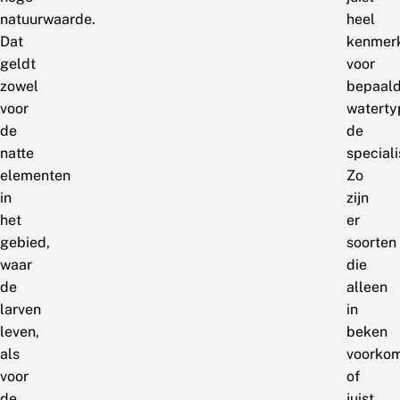
natuurwaarde.
heel
Dat
kenmer
geldt
voor
zowel
bepaal
voor
waterty
de
de
natte
speciali
elementen
Zo
in
zijn
het
er
gebied,
soorten
waar
die
de
alleen
larven
in
leven,
beken
als
voorko
voor
of
de
juist