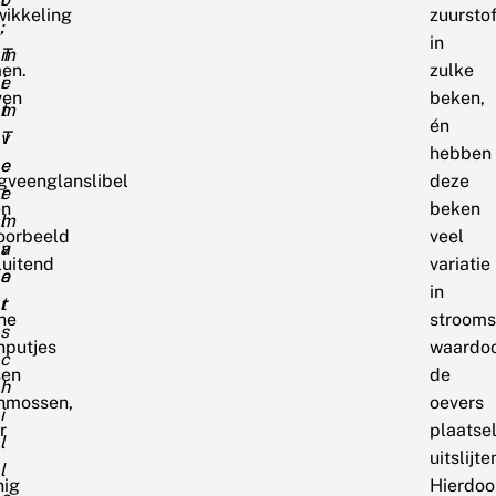
wikkeling
zuursto
,
:
in
m
T
en.
zulke
e
i
ven
beken,
t
m
én
v
T
hebben
e
e
gveenglanslibel
deze
e
r
en
beken
l
m
voorbeeld
veel
v
a
luitend
variatie
e
a
in
r
t
ne
strooms
s
nputjes
waardo
c
sen
de
h
nmossen,
oevers
i
r
plaatsel
l
uitslijte
l
nig
Hierdoo