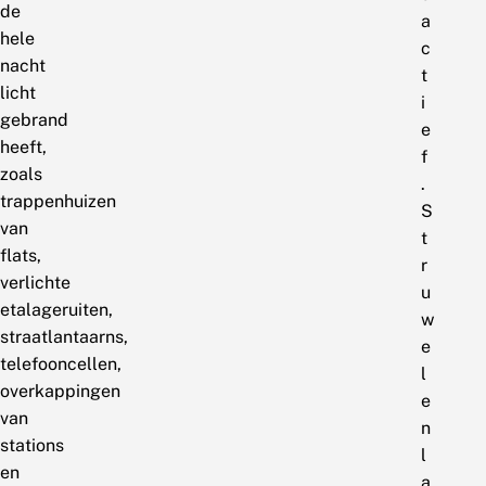
de
a
hele
c
nacht
t
licht
i
gebrand
e
heeft,
f
zoals
.
trappenhuizen
S
van
t
flats,
r
verlichte
u
etalageruiten,
w
straatlantaarns,
e
telefooncellen,
l
overkappingen
e
van
n
stations
l
en
a