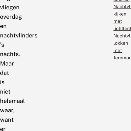
vliegen
Nachtvl
kijken
overdag
met
en
lichtte
nachtvlinders
Nachtvl
lokken
’s
met
nachts.
feromo
Maar
dat
is
niet
helemaal
waar,
want
er