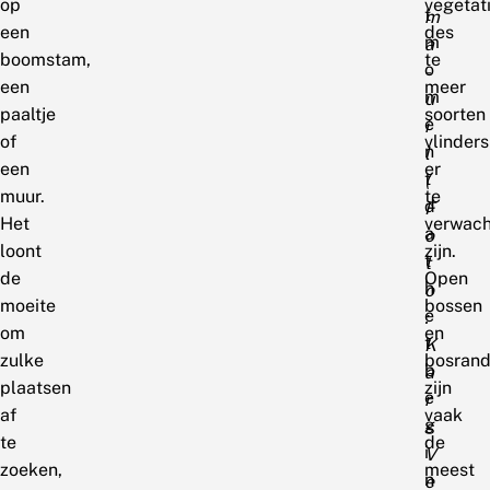
op
vegetati
t
m
een
des
m
a
boomstam,
te
o
-
een
meer
m
u
paaltje
soorten
e
i
of
vlinders
n
l
een
er
t
(
muur.
te
d
F
Het
verwac
a
o
loont
zijn.
t
t
de
Open
h
o
moeite
bossen
e
:
om
en
t
K
zulke
bosran
b
a
plaatsen
zijn
e
r
af
vaak
g
s
te
de
i
V
zoeken,
meest
n
e