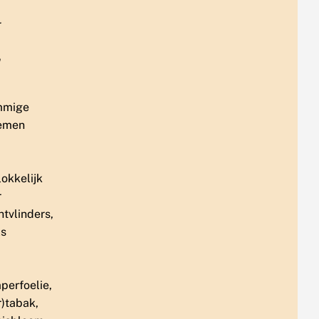
mmige
emen
okkelijk
r
tvlinders,
ls
perfoelie,
r)tabak,