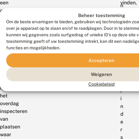
een
vinden,
n
andere
die
v
Beheer toestemming
plek.
men
e
Om de beste ervaringen te bieden, gebruiken wij technologieën zoa
Een
niet
over je apparaat op te slaan en/of te raadplegen. Door in te stem
e
andere
zomaar
kunnen wij gegevens zoals surfgedrag of unieke ID's op deze site 
l
eenvoudige
overal
toestemming geeft of uw toestemming intrekt, kan dit een nadelig
n
functies en mogelijkheden.
manier
aantref
a
om
c
Accepteren
nachtvlinders
h
te
Weigeren
t
zoeken
v
Cookiebeleid
is
l
het
i
overdag
n
inspecteren
d
van
e
plaatsen
r
waar
s