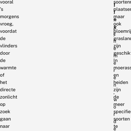
vooral
soortenr
t
l
’s
plaatse
t
i
morgens
maar
e
n
vroeg,
ook
s
g
voordat
bloemri
c
)
de
graslan
h
vlinders
zijn
e
door
geschik
m
de
In
e
warmte
moeras
r
of
en
e
het
heiden
n
directe
zijn
,
zonlicht
de
w
op
meer
o
zoek
specifi
r
gaan
soorten
d
naar
te
e