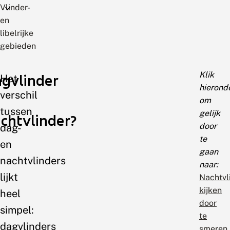
Vlinder-
en
libelrijke
gebieden
Klik
gvlinder
Het
hierond
verschil
om
tussen
gelijk
chtvlinder?
door
dag-
te
en
gaan
nachtvlinders
naar:
lijkt
Nachtvl
kijken
heel
door
simpel:
te
dagvlinders
smeren