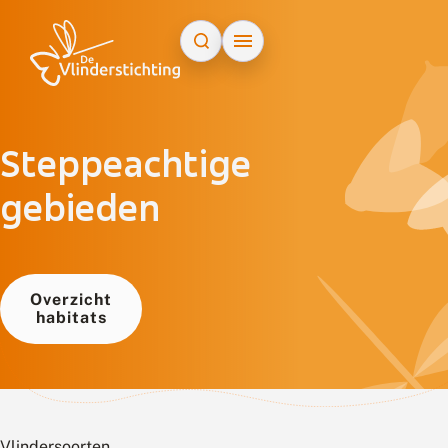
Doorgaan naar inhoud
Steppeachtige
gebieden
Overzicht
habitats
Vlindersoorten