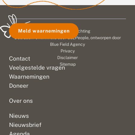
Meld waarnemingen
© 2026 Vlinderstichting
Duurzaam ontwikkeld door
Go2People
, ontworpen door
Blue Field Agency
Privacy
Contact
Disclaimer
Sitemap
Veelgestelde vragen
Waarnemingen
Doneer
Over ons
Nieuws
Nieuwsbrief
Agenda