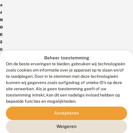
s
n
t
s
o
N
n
O
b
C
e
T
t
U
u
I
Beheer toestemming
Om de beste ervaringen te bieden, gebruiken wij technologieën
l
D
zoals cookies om informatie over je apparaat op te slaan en/of
a
A
te raadplegen. Door in te stemmen met deze technologieën
r
E
kunnen wij gegevens zoals surfgedrag of unieke ID's op deze
i
:
site verwerken. Als je geen toestemming geeft of uw
a
A
toestemming intrekt, kan dit een nadelige invloed hebben op
bepaalde functies en mogelijkheden.
G
c
E
r
Accepteren
O
o
M
n
Weigeren
E
i