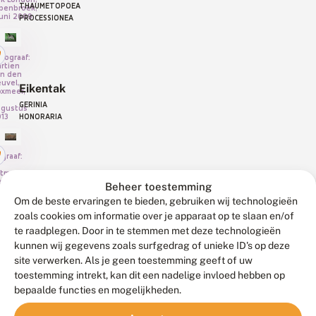
THAUMETOPOEA
penbroek,
juni 2009
PROCESSIONEA
tograaf:
rtien
n den
uvel,
Eikentak
xmeer,
GERINIA
ugustus
HONORARIA
13
graaf:
otmaekers,
Eikentandvlinder
enne,
Beheer toestemming
ië
PERIDEA ANCEPS
Om de beste ervaringen te bieden, gebruiken wij technologieën
zoals cookies om informatie over je apparaat op te slaan en/of
te raadplegen. Door in te stemmen met deze technologieën
tograaf:
rian
kunnen wij gegevens zoals surfgedrag of unieke ID's op deze
Eikenuiltje
hut,
eldoorn,
site verwerken. Als je geen toestemming geeft of uw
DRYOBOTODES
 mei
toestemming intrekt, kan dit een nadelige invloed hebben op
09
EREMITA
bepaalde functies en mogelijkheden.
tograaf: