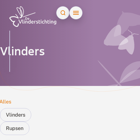
Doorgaan naar inhoud
Zoek op naam
Vlinders
Alles
Vlinders
Rupsen