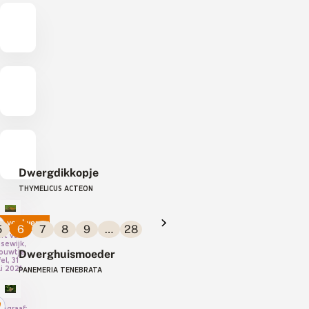
Dwergdikkopje
THYMELICUS ACTEON
verdwenen
5
6
7
8
9
…
28
tograaf:
rt van
jsewijk,
ouwtje,
Dwerghuismoeder
fel, 31
li 2021
PANEMERIA TENEBRATA
tograaf: