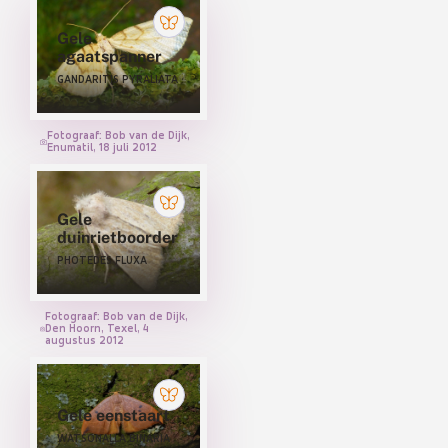
Bloeddrupjes (ZYGAENIDAE)
Eenstaartjes (DREPANIDAE)
Gele
agaatspanner
Herfstspinners (BRAHMAEIDAE)
GANDARITIS PYRALIATA
Houtboorders (COSSIDAE)
Fotograaf: Bob van de Dijk,
Nachtpauwogen (SATURNIIDAE)
Enumatil, 18 juli 2012
Pijlstaarten (SPHINGIDAE)
Slakrupsen (LIMACODIDAE)
Gele
duinrietboorder
Spanners (GEOMETRIDAE)
PHOTEDES FLUXA
Spinners (LASIOCAMPIDAE)
Spinneruilen (EREBIDAE)
Fotograaf: Bob van de Dijk,
Den Hoorn, Texel, 4
augustus 2012
Tandvlinders (NOTODONTIDAE)
Uilen (NOCTUIDAE)
Gele eenstaart
Venstervlekjes (THYRIDIDAE)
WATSONALLA BINARIA