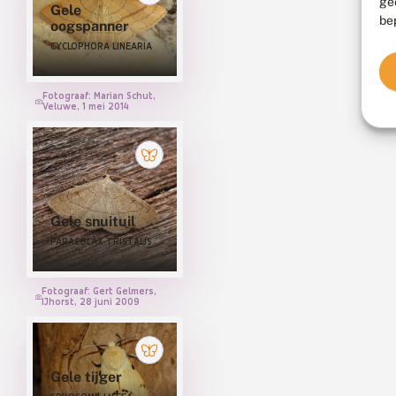
ge
Gele
be
oogspanner
CYCLOPHORA LINEARIA
Fotograaf: Marian Schut,
Veluwe, 1 mei 2014
Gele snuituil
PARACOLAX TRISTALIS
Fotograaf: Gert Gelmers,
IJhorst, 28 juni 2009
Gele tijger