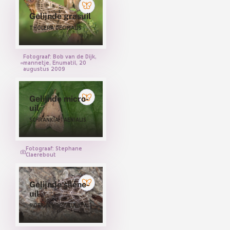
Gelijnde grasuil
THOLERA DECIMALIS
Fotograaf: Bob van de Dijk,
mannetje, Enumatil, 20
augustus 2009
Gelijnde micro-
uil
SCHRANKIA TAENIALIS
Fotograaf: Stephane
Claerebout
Gelijnde silene-
uil
SIDERIDIS RETICULATA