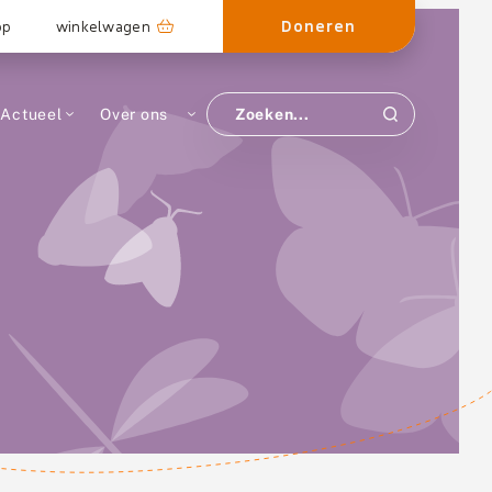
Doneren
op
winkelwagen
Actueel
Over ons