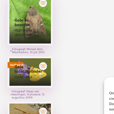
Gele lis-
boorder
HELOTROPHA
LEUCOSTIGMA
Fotograaf: Mirriam Arts,
Weerterbos, 21 juli 2012
bedreigd
Gele
luzernevlinder
COLIAS HYALE
Fotograaf: Klaas van
Om
Haeringen, Duitsland, 12
augustus 2009
co
Do
su