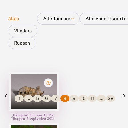
Alle families
Alle vlindersoorte
Alles
Vlinders
Rupsen
Aurelia's (NYMPHALIDAE)
Blauwtjes (LYCAENIDAE)
Dikkopjes (HESPERIIDAE)
Grote pages (PAPILIONIDAE)
Gelduil
Witjes (PIERIDAE)
1
…
5
6
7
8
9
10
11
…
28
POLYCHRYSIA MONETA
Fotograaf: Rob van der Rol,
Berkenspinners (ENDROMIDAE)
Burgum, 7 september 2013