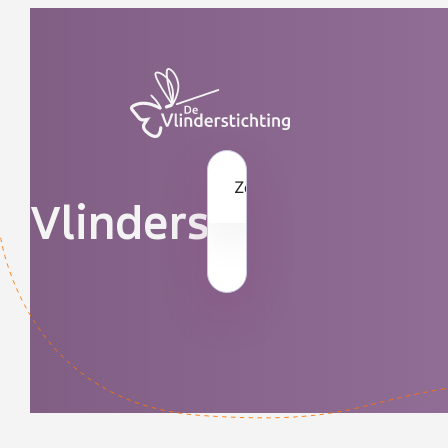
Doorgaan naar inhoud
Zoek op naam
Vlinders