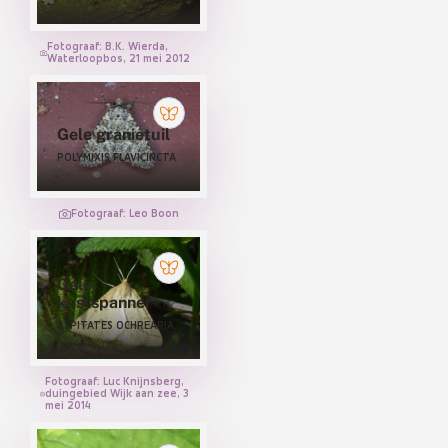
Visstaartjes (NOLIDAE)
Wespvlinders (SESIIDAE)
Fotograaf: B.K. Wierda,
Waterloopbos, 21 mei 2012
Wortelboorders (HEPIALIDAE)
Gele granietuil
POLYMIXIS FLAVICINCTA
Fotograaf: Leo Boon
Gele
kustspanner
ASPITATES OCHREARIA
Fotograaf: Luc Knijnsberg,
duingebied Wijk aan zee, 3
mei 2014