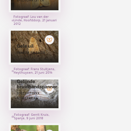
SPILOSOMA LUTEA
Fotograaf: Lou van der
Linde, Hoofddorp, 21 januari
2012
Gele uil
ENARGIA PALEACEA
Fotograaf: Frans Stultjens,
Heythuysen, 21 juni 2014
Gelijnde
bruinbandspanner
SCOTOPTERYX
COARCTARIA
Fotograaf: Gerrit Kruis,
Spanje, 9 juni 2018