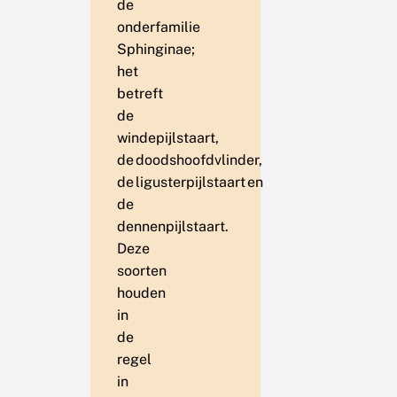
de
onderfamilie
Sphinginae;
het
betreft
de
windepijlstaart,
de doodshoofdvlinder,
de ligusterpijlstaart en
de
dennenpijlstaart.
Deze
soorten
houden
in
de
regel
in