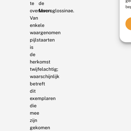
ge
te
de
be
overleven.
Macroglossinae.
Van
enkele
waargenomen
pijlstaarten
is
de
herkomst
twijfelachtig;
waarschijnlijk
betreft
dit
exemplaren
die
mee
zijn
gekomen