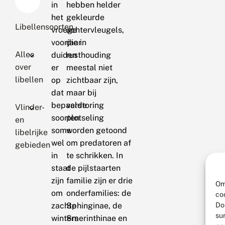
in
hebben helder
het
gekleurde
Libellensoorten
vroege
achtervleugels,
voorjaar
die in
Alles
duiden
rusthouding
over
er
meestal niet
libellen
op
zichtbaar zijn,
dat
maar bij
bepaalde
verstoring
Vlinder-
soorten
plotseling
en
soms
worden getoond
libelrijke
wel
om predatoren af
gebieden
in
te schrikken. In
staat
de pijlstaarten
zijn
familie zijn er drie
Om
om
onderfamilies: de
co
Do
zachte
Sphinginae, de
su
winters
Smerinthinae en