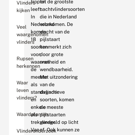
tropen
tot de grootste
Vlinders
leeft.
nachtvlindersoorten
kijken
In
die in Nederland
Nederland
voorkomen. De
Veel
komen
vlucht van de
waargenomen
18
pijlstaart
vlinders
soorten
kenmerkt zich
voor,
door grote
Rupsen
waarvan
snelheid en
herkennen
de
wendbaarheid.
meeste
Met uitzondering
Waar
als
van de
leven
standvlinder
dagactieve
vlinders?
en
soorten, komen
enkele
de meeste
Waardplanten
als
pijlstaarten
trekvlinder.
geregeld op licht
Van
af. Ook kunnen ze
Vlinderonderzoek