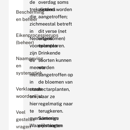
de
overdag soms
trekvlinders
rustend worden
Bescherming
die
aangetroffen;
en beheer
zich
meestal betreft
in
dit verse (net
Eikenprocessierups
Nederland
uitgekomen)
(beheer)
voortplanten
exemplaren.
zijn
Drinkende
Naamgeving
de
soorten kunnen
en
meeste
worden
systematiek
niet
aangetroffen op
in
de bloemen van
Verklarende
staat
nectarplanten,
woordenlijst
om
waar ze
hier
regelmatig naar
te
terugkeren.
Veel
overwinteren.
Sommige
gestelde
Waarnemingen
pijlstaarten
vragen