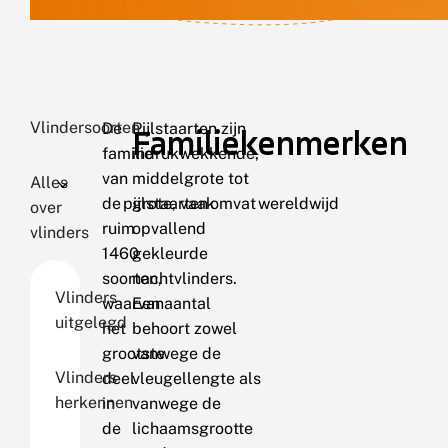
Vlindersoorten
De
Pijlstaarten zijn
Familiekenmerken
familie
indrukwekkende,
van
middelgrote tot
Alles
de pijlstaarten omvat wereldwijd
grote, vaak
over
ruim
opvallend
vlinders
1460
gekleurde
soorten,
nachtvlinders.
Vlinders
waarvan
Een aantal
uitgelegd
het
behoort zowel
grootste
vanwege de
Vlinders
deel
vleugellengte als
herkennen
in
vanwege de
de
lichaamsgrootte