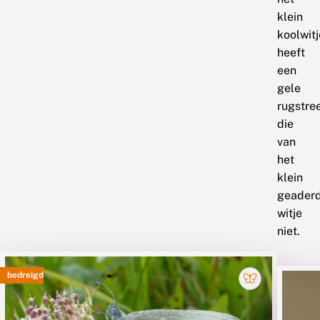
klein
koolwitj
heeft
een
gele
rugstre
die
van
het
klein
geader
witje
niet.
De
bedreigd
soorten
Naa