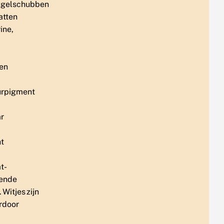
ugelschubben
atten
ine,
een
urpigment
r
nt
t-
ende
. Witjes zijn
rdoor