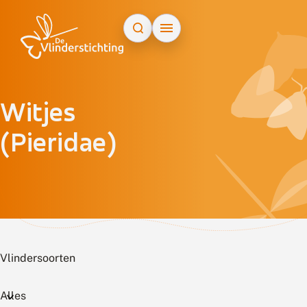
Doorgaan naar inhoud
Witjes
(Pieridae)
Vlindersoorten
Alles