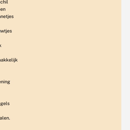
chil
sen
netjes
uwtjes
k
akkelijk
ening
ugels
alen.