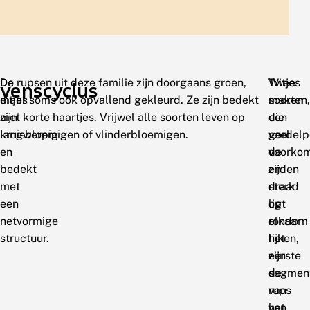
De
De rupsen uit deze familie zijn doorgaans groen,
Twee
Witjes
venscyclus
eitjes
maar soms ook opvallend gekleurd. Ze zijn bedekt
soorten,
maken
zijn
met korte haartjes. Vrijwel alle soorten leven op
die
een
langwerpig
kruisbloemigen of vlinderbloemigen.
veel
gordelp
en
voorko
de
bedekt
en
zijden
met
sterk
draad
een
op
ligt
netvormige
elkaar
rondom
structuur.
lijken,
het
zijn
eerste
de
segmen
rups
van
van
het