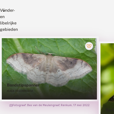
Vlinder-
en
libelrijke
gebieden
kken
kapvlakten
met
rvan
open
zonnige
ste
plekken
men
apt
Bandstipspanner
IDAEA DEGENERARIA
Fotograaf: Bas van de Meulengraaf, Renkum, 17 mei 2022
Ber