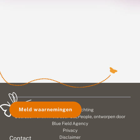
Meld waarnemingen
© 2026 Vlinderstichting
Duurzaam ontwikkeld door
Go2People
, ontworpen door
Blue Field Agency
Privacy
Contact
Disclaimer