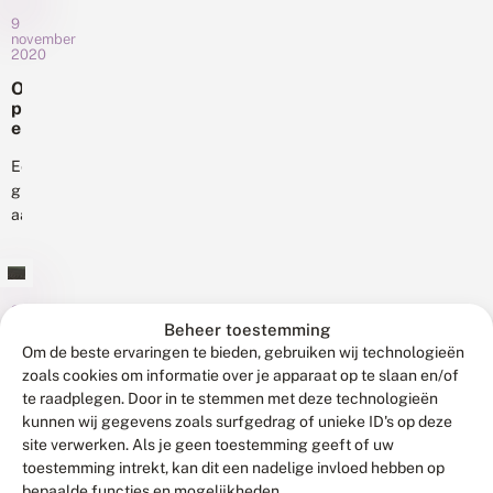
w
die
e
op
9
e
t
voor
november
social
i
2020
#
flora
media
–
2
d
en
O
of
4
e
p
fauna
ga
u
b
e
beheerd
u
zelf
e
n
r
worden.
op...
t
b
Een
n
In
e
r
groot
a
k
i
het
aantal
t
e
e
project
u
Nederlandse
n
f
u
Weide
natuur-
i
a
r
Hommelrijk
s
a
en
v
hebben
n
milieuorganisaties
21
a
F
oktober
Beheer toestemming
we
maakt
2020
n
r
Om de beste ervaringen te bieden, gebruiken wij technologieën
gekeken
zich
g
a
Z
zoals cookies om informatie over je apparaat op te slaan en/of
naar
r
n
ernstige
w
te raadplegen. Door in te stemmen met deze technologieën
de
a
s
zorgen
a
kunnen wij gegevens zoals surfgedrag of unieke ID's op deze
s
T
hommelrijkdom
over
r
l
i
site verwerken. Als je geen toestemming geeft of uw
in...
t
21
het
a
m
toestemming intrekt, kan dit een nadelige invloed hebben op
e
oktober
nieuwe
n
m
bepaalde functies en mogelijkheden.