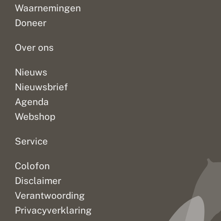
Waarnemingen
z
door
e
verrijking
Doneer
n
van...
k
a
Over ons
l
k
g
Nieuws
r
Nieuwsbrief
a
s
Agenda
l
a
Webshop
n
d
Service
e
n
?
Colofon
Disclaimer
Verantwoording
Privacyverklaring