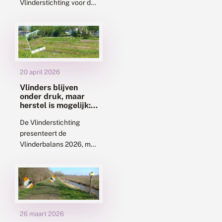
Vlinderstichting voor de
achttiende keer de
Tuinvlindertelling.
Elfduizend tellingen
leverden 108.000
vlinders op, een
gemiddelde van zo’n
20 april 2026
kleine tien vlinders per...
Vlinders blijven
onder druk, maar
herstel is mogelijk:
nieuwe
Vlinderbalans 2026
De Vlinderstichting
verschenen
presenteert de
Vlinderbalans 2026, met
daarin de nieuwste
trends van dagvlinders,
libellen, nachtvlinders
en hommels. De cijfers
laten opnieuw zien dat
het niet...
26 maart 2026