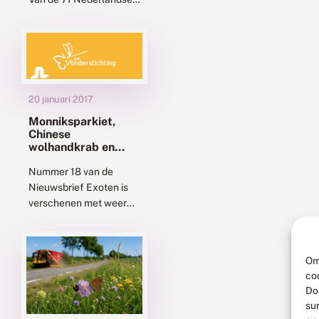
soorten zijn er 67 in
Brabant aanwezig of
aanwezig geweest.
Vergeleken met de
periode tussen 1970...
20 januari 2017
Monniksparkiet,
Chinese
wolhandkrab en
geraniumblauwtje in
nieuwsbrief exoten
Nummer 18 van de
Nieuwsbrief Exoten is
verschenen met weer
een erg gevarieerd
aanbod aan exoten.Er
zijn heel wat exotische
Om
planten en dieren in
co
ons...
Do
su