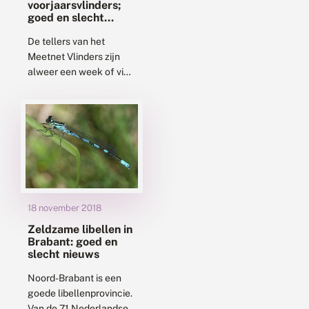
voorjaarsvlinders;
goed en slecht
nieuws
De tellers van het
Meetnet Vlinders zijn
alweer een week of vier
aan het tellen. Dankzij
de online invoer hebben
we al een eerste
indruk...
18 november 2018
Zeldzame libellen in
Brabant: goed en
slecht nieuws
Noord-Brabant is een
goede libellenprovincie.
Van de 71 Nederlandse