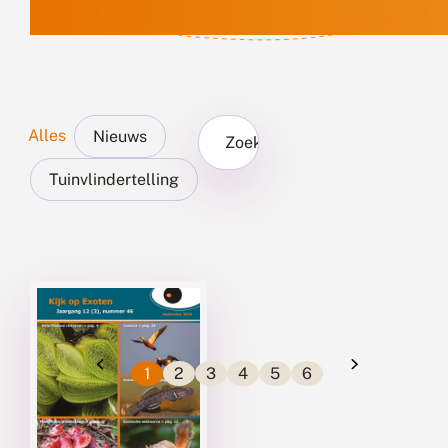
Alles
Nieuws
Zoek...
Tuinvlindertelling
1
2
3
4
5
6