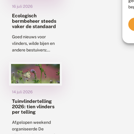
ge
16 juli 2026
be
Ecologisch
bermbeheer steeds
vaker de standaard
Goed nieuws voor
vlinders, wilde bijen en
andere bestuivers:
steeds meer beheerders
kiezen voor ecologisch
bermbeheer. Ook de
landelijke media
besteden daar inmiddels
aandacht aan....
14 juli 2026
Tuinvlindertelling
2026: tien vlinders
per telling
Afgelopen weekend
organiseerde De