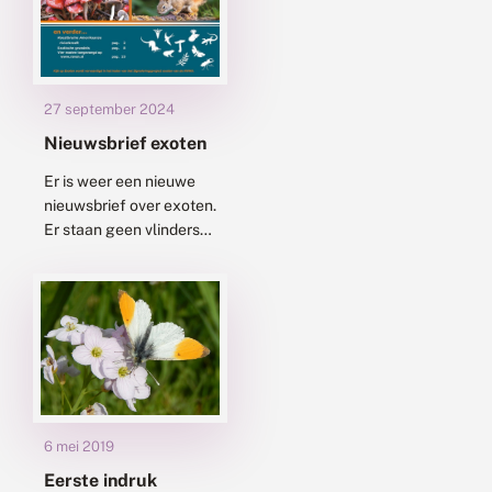
27 september 2024
Nieuwsbrief exoten
Er is weer een nieuwe
nieuwsbrief over exoten.
Er staan geen vlinders
of libellen in, maar wel
interessante bijdragen
over Amerikaanse
vlotvaren, casarca,
kameleongrondel,
houtsnipperpaddenstoelen,...
6 mei 2019
Eerste indruk