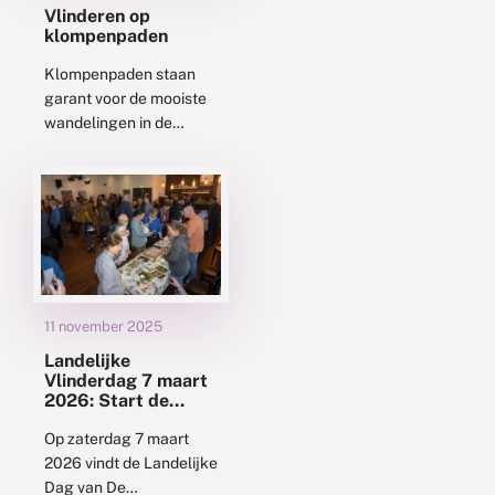
Vlinderen op
klompenpaden
Klompenpaden staan
garant voor de mooiste
wandelingen in de
provincies Utrecht en
Gelderland. Wandelend
over landgoederen,
historische paden en
dwars door boerenland
is er veel...
11 november 2025
Landelijke
Vlinderdag 7 maart
2026: Start de
groei!
Op zaterdag 7 maart
2026 vindt de Landelijke
Dag van De