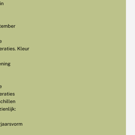
in
tember
e
raties. Kleur
ening
e
eraties
chillen
ienlijk:
rjaarsvorm