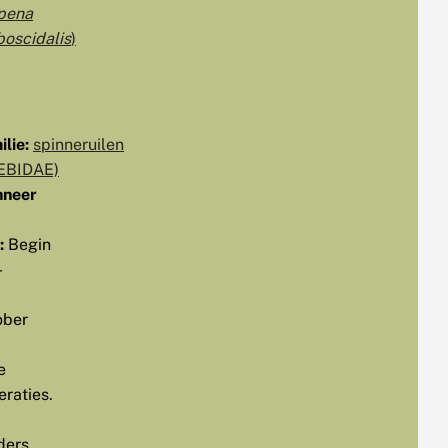
pena
boscidalis
)
lie:
spinneruilen
EBIDAE)
neer
:
Begin
-
ober
e
eraties.
ders