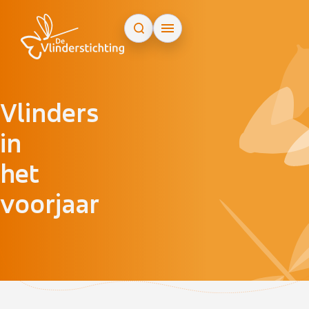
Doorgaan naar inhoud
Vlinders
in
het
voorjaar