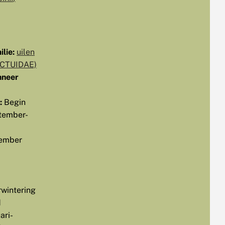
lie:
uilen
CTUIDAE)
neer
:
Begin
tember-
ember
rwintering
d
ari-