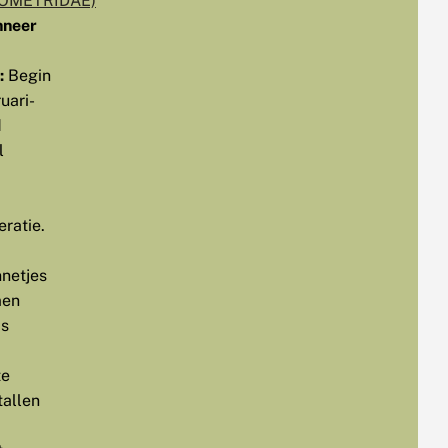
OMETRIDAE)
neer
:
Begin
uari-
d
l
ratie.
netjes
en
s
te
tallen