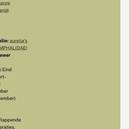
rarge
eria
)
lie:
aurelia’s
MPHALIDAE)
neer
:
Eind
rt-
d
ober
vember)
rlappende
eraties.