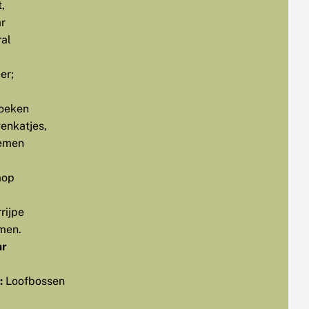
t,
r
ral
er;
oeken
genkatjes,
emen
mop
rijpe
men.
r
:
Loofbossen