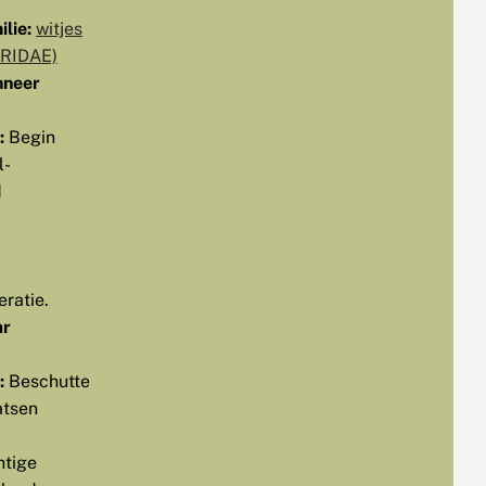
lie:
witjes
ERIDAE)
neer
:
Begin
l-
d
eratie.
r
:
Beschutte
atsen
htige