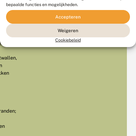
bepaalde functies en mogelijkheden.
rt
Accepteren
htige
Weigeren
sen,
Cookiebeleid
gen
twallen,
n
kken
randen;
nen