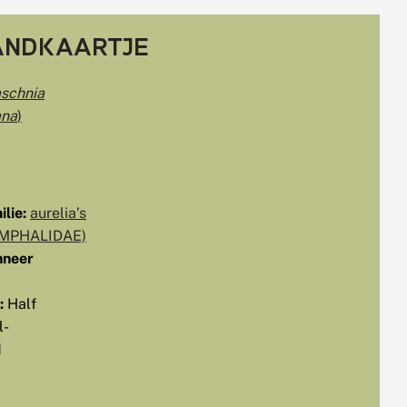
ANDKAARTJE
schnia
ana
)
lie:
aurelia’s
MPHALIDAE)
neer
:
Half
l-
d