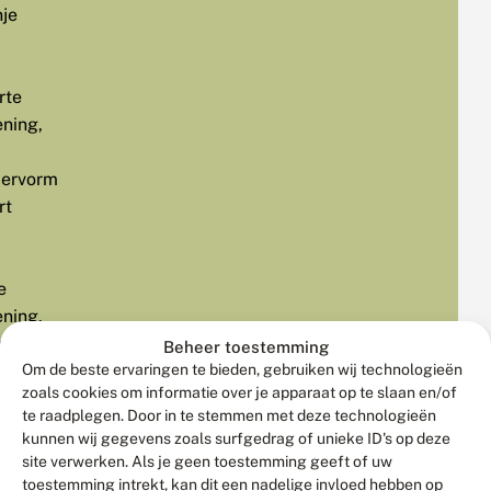
nje
rte
ening,
ervorm
rt
e
ening.
r
Beheer toestemming
Om de beste ervaringen te bieden, gebruiken wij technologieën
zoals cookies om informatie over je apparaat op te slaan en/of
:
Ruigten
te raadplegen. Door in te stemmen met deze technologieën
kunnen wij gegevens zoals surfgedrag of unieke ID's op deze
slanden
site verwerken. Als je geen toestemming geeft of uw
toestemming intrekt, kan dit een nadelige invloed hebben op