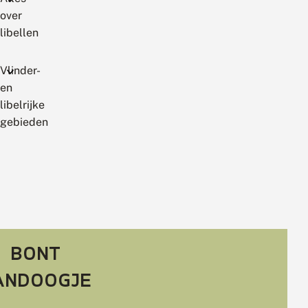
over
libellen
Vlinder-
en
libelrijke
gebieden
VOORJAAR
ZOMER
NA
BONT
ANDOOGJE