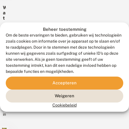
e
en
treffen
l
e
e
W
d
n
de
op
r
a
e
o
groene
plaatsen
t
t
n
n
glazenmaker.
v
z
waar
n
d
a
i
De
Deze
Beheer toestemming
je...
i
e
n
t
herfst
Om de beste ervaringen te bieden, gebruiken wij technologieën
vlinder
e
r
d
e
is
t
d
zoals cookies om informatie over je apparaat op te slaan en/of
en
r
r
!
r
een
te raadplegen. Door in te stemmen met deze technologieën
libel
o
o
u
kunnen wij gegevens zoals surfgedrag of unieke ID's op deze
prima
g
p
zijn
k
e
m
site verwerken. Als je geen toestemming geeft of uw
nachtvlindertijd.
beide
z
ij
22
toestemming intrekt, kan dit een nadelige invloed hebben op
Als
typische
juni
o
n
bepaalde functies en mogelijkheden.
je
2023
soorten
m
s
nu
van
e
t
J
Accepteren
r
r
en
het
u
s
o
de
n
laagveenmilieu.
o
Weigeren
i
komende
De
p
i
We
weken
oorzaken...
Cookiebeleid
?
s
kennen
op
p
in
zoek
a
Nederland
g
gaat
vijf
e