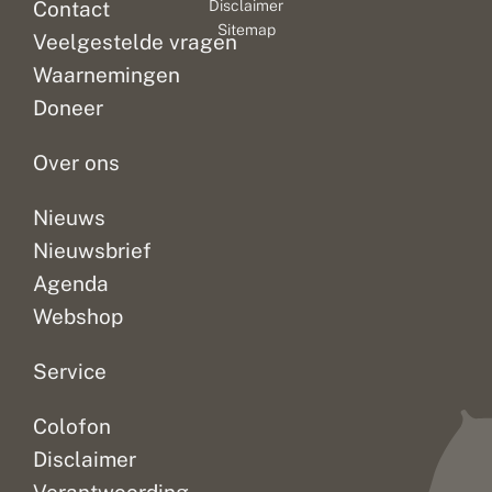
r
Contact
Disclaimer
datete
e
Sitemap
Rode
Veelgestelde vragen
l
Lijst
d
Waarnemingen
van
w
ij
bedreigde
Doneer
d
soorten
a
van...
Over ons
c
h
t
Nieuws
e
r
Nieuwsbrief
u
i
Agenda
t
Webshop
Service
Colofon
Disclaimer