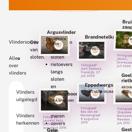
Bru
zan
Argusvlinder
MANIO
Brandnetelkapje
JURTI
LASIOMMATA
Vlindersoorten
Oevers
struwelen
ABROSTOLA
MEGERA
van
langs
TRIPARTITA
Fotograa
Zeewold
sloten.
sloten
Alles
Haven,
rietoevers
over
Fotograaf:
juli 2009
Gert Gelmers,
langs
vlinders
Frankrijk, 27
Geel
juli 2009
sloten
riet
Eppedwergspanner
en
ARCHA
Vlinders
EUPITHECIA SELINATA
DISSO
meren
Egelskopboorder
uitgelegd
oevers
GLOBIA SPARGANII
langs
Fotograaf:
Fotograaf
Bas van de
Stieneke
Vlinders
meren
Meulengraaf,
Bontsem
Fotograaf:
8 augustus
Meeden,
Laurent Kets,
herkennen
2015
oevers
juli 2013
Delft, 22
augustus 2016
Gest
Gele
van