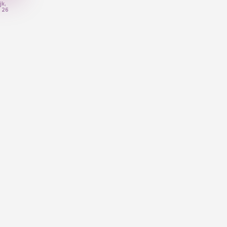
jk,
 26