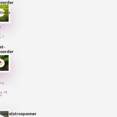
boorder
IPUNCTA
f:
,
, 7
st-
boorder
DRA
A
:
rg,
rg, 28
er
aswalstrospanner