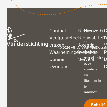
Contact
Nieuws
Nieuwsbri
C
Veelgestelde
Nieuwsbrief
D
Je
vragen
Agenda
V
ontvangt
© 2026 Vlinderstichting
|
Duurza
Waarnemingen
Webshop
P
dan alle
actualiteiten
Doneer
Service
D
over
Over ons
C
vlinders
en
libellen in
je
mailbox!
Schrijf