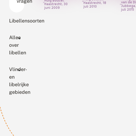
vragen
Huig Bouter,
van de Di
Haastrecht, 18
Haastrecht, 30
Jubbega,
juli 2010
juni 2009
juli 2015
Libellensoorten
Alles
over
libellen
Vlinder-
en
libelrijke
gebieden