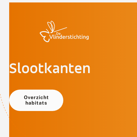
Doorgaan naar inhoud
Slootkanten
Overzicht
habitats