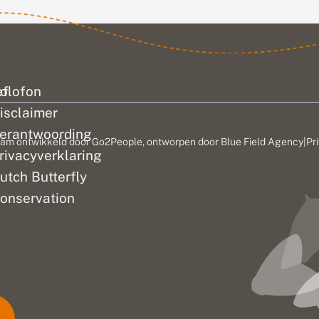
ef
olofon
isclaimer
erantwoording
am ontwikkeld door
Go2People
, ontworpen door
Blue Field Agency
|
Pr
rivacyverklaring
utch Butterfly
onservation