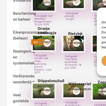
Vlinderonderzoek
COMAE
ORTHO
CHRYSITIS
Bescherming
Fotograaf:
Fotograa
Fotograaf: Jan
Jeroen
H. Baas,
en beheer
Wessels,
Voogd
Wassenaa
Om
Reggestreek,
juni 1992
10 juni 2013
co
Oranje
Eikenprocessierups
Do
zandoogje
Rietvink
Sne
su
(beheer)
PYRONIA
EUTHRIX
SPILO
ge
gevoelig
TITHONUS
POTATORIA
URTIC
be
Naamgeving
Fotograaf:
Fotograaf:
en
Fotograa
Jurriën van
Joey Bom,
van de Di
Deijk,
mannetje,
systematiek
Eernewo
mannetje,
Dordrecht, 18
13 juli 20
Noord-
juni 2014
Brabant, 4 juli
2017
Verklarende
Stippelsnuituil
woordenlijst
Zeg
Witkraagrietboorder
MACROCHILO
DENTI
ARCHANARA NEURICA
CRIBRUMALIS
PYGMI
Veel
gestelde
Fotograaf:
Fotograaf:
Fotograa
Huig Bouter,