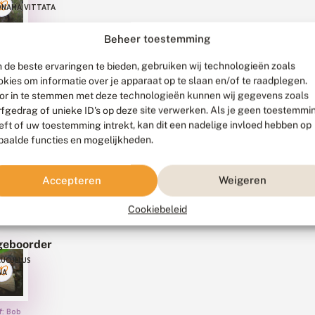
NAMA VITTATA
Beheer toestemming
f: Ab
r, 8
 de beste ervaringen te bieden, gebruiken wij technologieën zoals
okies om informatie over je apparaat op te slaan en/of te raadplegen.
or in te stemmen met deze technologieën kunnen wij gegevens zoals
euwbeer
rfgedrag of unieke ID's op deze site verwerken. Als je geen toestemmi
SOMA
eft of uw toestemming intrekt, kan dit een nadelige invloed hebben op
AE
paalde functies en mogelijkheden.
f: Bob
jk,
Accepteren
Weigeren
ude,
10
Cookiebeleid
geboorder
CUCULLUS
NA
f: Bob