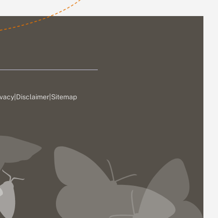
ivacy
|
Disclaimer
|
Sitemap