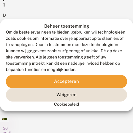
z
met
o
e
1
twaalfde
i
een
t
k
8
c
argusvlindertelweekend
7
mooie
e
0
Dit
h
plaats.
j
n
water-...
0
voorjaar
w
u
De
d
Beheer toestemming
f
a
heeft
n
2
resultaten
l
Om de beste ervaringen te bieden, gebruiken wij technologieën
c
i
De
0
e
van
h
zoals cookies om informatie over je apparaat op te slaan en/of
2
2
Vlinderstichting
x
t
dit
te raadplegen. Door in te stemmen met deze technologieën
0
6
t
de
e
telweekend
kunnen wij gegevens zoals surfgedrag of unieke ID's op deze
2
:
e
6
n
app
6
site verwerken. Als je geen toestemming geeft of uw
mei
e
zorgen
ll
Count4Nature
2026
e
toestemming intrekt, kan dit een nadelige invloed hebben op
i
voor
gelanceerd
r
n
bepaalde functies en mogelijkheden.
W
een
s
g
waarmee
a
actueel
t
e
a
gestructureerde
Accepteren
beeld
e
n
r
tellingen
h
van
v
i
In
kunnen
o
Weigeren
i
een...
s
het
o
worden
a
n
Cookiebeleid
weekend
p
C
gedaan
o
v
van
o
g
voor
o
u
8
e
vlinders,
ll
n
e
tot
libellen
e
t
n
30
en
r
april
en