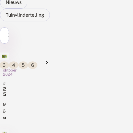
Nieuws
Tuinvlindertelling
Zoek...
3
4
5
6
23
oktober
2024
#
2
5
j
a
Met
a
2400
r
soorten
N
zijn
E
nachtvlinders
M