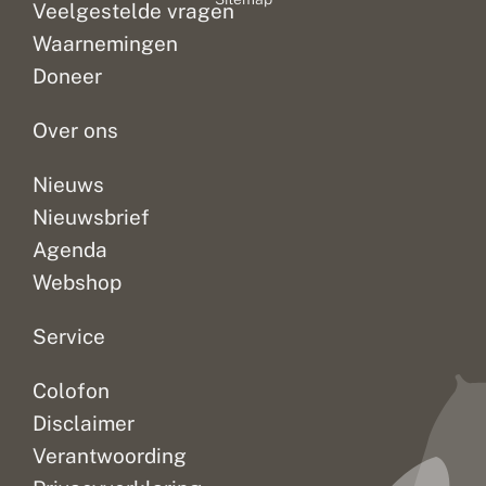
Veelgestelde vragen
n
zoals
a
die...
Waarnemingen
m
e
Doneer
n
Over ons
Nieuws
Nieuwsbrief
Agenda
Webshop
Service
Colofon
Disclaimer
Verantwoording