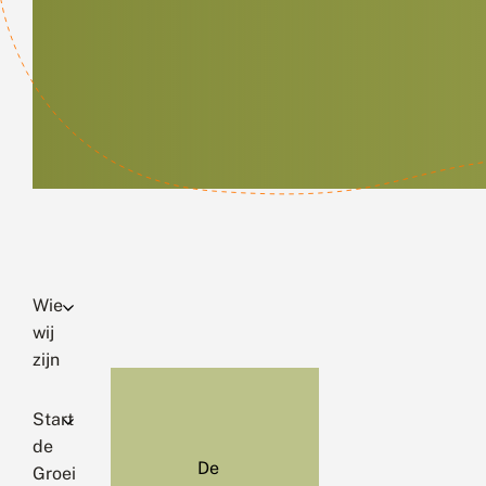
Wie
wij
zijn
Start
de
De
Groei