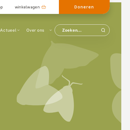
Doneren
op
winkelwagen
Actueel
Over ons