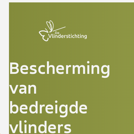
Doorgaan naar inhoud
Bescherming
van
bedreigde
vlinders