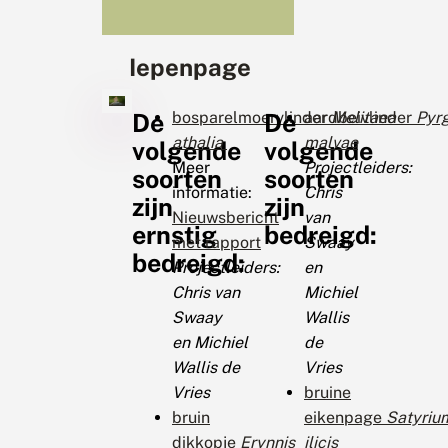
Iepenpage
De
bosparelmoervlinder
De
aardbeivlinder
Melitaea
Pyr
athalia
malvae
volgende
volgende
Meer
Projectleiders:
soorten
soorten
informatie:
Chris
zijn
zijn
Nieuwsbericht
van
ernstig
bedreigd:
met rapport
Swaay
bedreigd:
Projectleiders:
en
Chris van
Michiel
Swaay
Wallis
en Michiel
de
Wallis de
Vries
Vries
bruine
bruin
eikenpage
Satyriu
dikkopje
Erynnis
ilicis