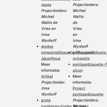
tages
Projectleiders:
Projectleiders:
Michiel
Michiel
Wallis
Wallis de
de
Vries en
Vries
Irma
en
Wynhoff
Irma
donker
Wynhoff
pimpernelblauwtje
geelsprietdikkopje
Phengaris
nausithous
sylvestris
Meer
gentiaanblauwtje
P
informatie:
alcon
Artikel
Meer
Projectleider:
informatie:
Irma
Project
Wynhoff
gentiaanblauwtje
grote
Projectleiders:
parelmoervlinder
Argynnis
Michiel