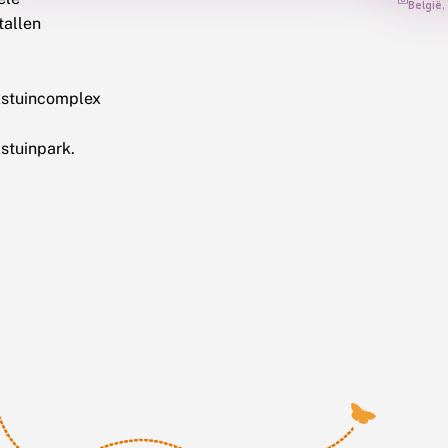
België,
tallen
kstuincomplex
stuinpark.