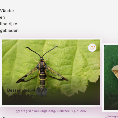
Vlinder-
en
libelrijke
gebieden
aalbesplantages
iculiere
volkstuinen
met
aalbes
groentetuinen
moestuinen
Bessenwespvlinder
en
Bess
SYNANTHEDON TIPULIFORMIS
ing
EULIT
, meestal
Fotograaf: Nel Ringelberg, Zierikzee, 9 juni 2012
Fotogra
ele