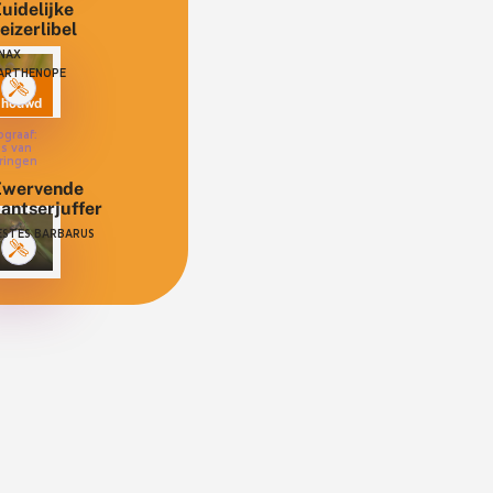
uidelijke
eizerlibel
NAX
ARTHENOPE
chouwd
ograaf:
as van
ringen
Zwervende
antserjuffer
ESTES BARBARUS