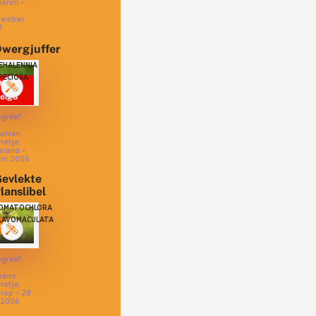
laren –
tember
7
wergjuffer
EHALENNIA
PECIOSA
tig
eigd
graaf:
p
wman.
netje.
sland –
uni 2006
evlekte
lanslibel
l
OMATOCHLORA
LAVOMACULATA
eigd
graaf:
kens.
netje.
rop – 28
 2006