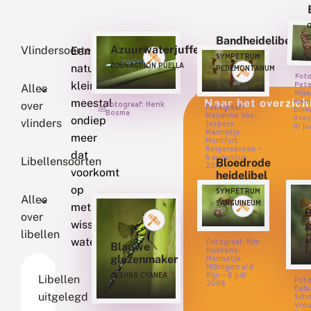
C
Bandheidelibel
Azuurwaterjuffer
Vlindersoorten
Een
Libellen
SYMPETRUM
COENAGRION PUELLA
natuurlijk,
PEDEMONTANUM
Foto
Nijla
Overi
klein,
Pet
Alles
meestal
Naar het overzich
mann
over
Fotograaf: Henk
Fotograaf:
Dink
Bosma
Marianne Vos-
ondiep
vlinders
Jaspers.
10 ju
Mannetje.
meer
Montfort
Reigersbroek –
dat
4 augustus
Libellensoorten
Bloedrode
2012
voorkomt
heidelibel
op
SYMPETRUM
Alles
SANGUINEUM
met
B
over
wisselende
g
libellen
waterstanden.
A
Fotograaf: Kim
Blauwe
Huskens.
glazenmaker
Mannetje.
Millingen a/d
Rijn – 6 juli
AESHNA CYANEA
Libellen
Foto
2008
Eelk
uitgelegd
Scho
Vrou