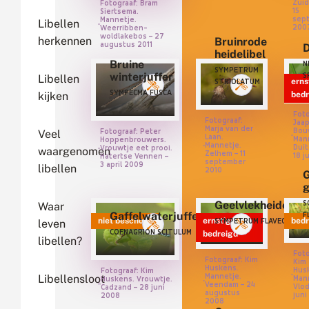
Zuid
Fotograaf: Bram
15
Siertsema.
sep
Mannetje.
Libellen
200
Weerribben-
woldlakebos – 27
herkennen
Bruinrode
augustus 2011
D
heidelibel
Bruine
N
SYMPETRUM
winterjuffer
S
Libellen
erns
STRIOLATUM
SYMPECMA FUSCA
bedr
kijken
Foto
Fotograaf:
Jaa
Marja van der
Bou
Fotograaf: Peter
Veel
Laan.
Man
Hoppenbrouwers.
Mannetje.
Duit
Vrouwtje eet prooi.
waargenomen
Zelhem – 11
18 j
Hatertse Vennen –
september
3 april 2009
libellen
2010
G
g
Geelvlekheidelibe
S
Waar
Gaffelwaterjuffer
F
niet beschouwd
ernstig
bedr
SYMPETRUM FLAVEOLUM
leven
COENAGRION SCITULUM
bedreigd
libellen?
Foto
Fotograaf: Kim
Kim
Huskens.
Hus
Fotograaf: Kim
Mannetje.
Libellensloot
Man
Huskens. Vrouwtje.
Veendam – 24
Vlod
Cadzand – 28 juni
augustus
juni
2008
2008