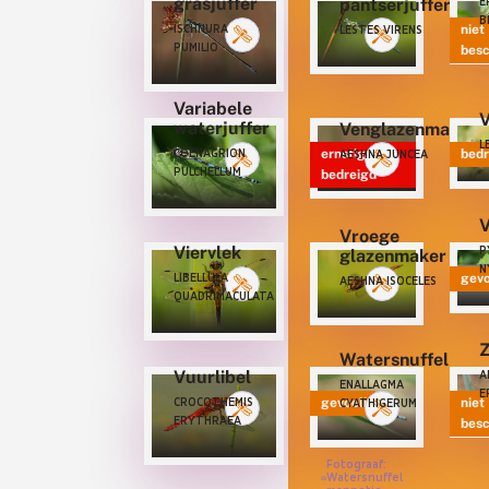
grasjuffer
pantserjuffer
E
B
ISCHNURA
niet
LESTES VIRENS
PUMILIO
bes
Variabele
V
waterjuffer
Venglazenmaker
L
COENAGRION
ernstig
bedr
AESHNA JUNCEA
PULCHELLUM
bedreigd
V
Vroege
Viervlek
P
glazenmaker
N
LIBELLULA
gevo
AESHNA ISOCELES
QUADRIMACULATA
Z
Watersnuffel
Vuurlibel
A
ENALLAGMA
E
CROCOTHEMIS
gevoelig
niet
CYATHIGERUM
ERYTHRAEA
bes
Fotograaf:
Watersnuffel