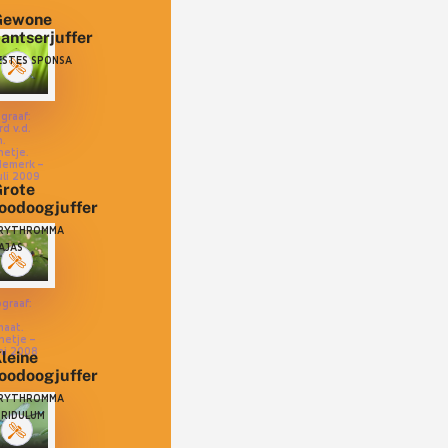
Gewone
antserjuffer
ESTES SPONSA
graaf:
rd v.d.
n.
etje.
demerk –
uli 2009
rote
oodoogjuffer
RYTHROMMA
AJAS
graaf:
maat.
netje –
ni 2008
leine
oodoogjuffer
RYTHROMMA
IRIDULUM