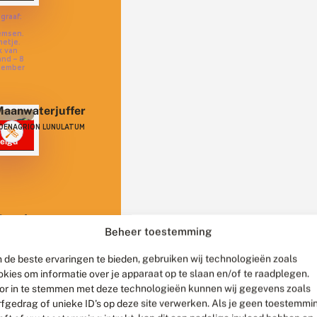
graaf:
emsen.
etje.
k van
and – 8
tember
4
aanwaterjuffer
OENAGRION LUNULATUM
tig
eigd
Noordse
itsnuitlibel
Beheer toestemming
EUCORRHINIA
 de beste ervaringen te bieden, gebruiken wij technologieën zoals
UBICUNDA
eigd
okies om informatie over je apparaat op te slaan en/of te raadplegen.
or in te stemmen met deze technologieën kunnen wij gegevens zoals
rfgedrag of unieke ID's op deze site verwerken. Als je geen toestemmi
lasrombout