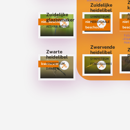
mannetje
Z
Zuidelijke
k
heidelibel
Zuidelijke
A
SYMPETRUM
glazenmaker
P
niet beschouwd
niet
niet
MERIDIONALE
AESHNA AFFINIS
beschouwd
bes
Fot
Kla
Hae
Zwervende
Zwarte
heidelibel
p
heidelibel
SYMPETRUM
L
kwetsbaar
SYMPETRUM
FONSCOLOMBII
DANAE