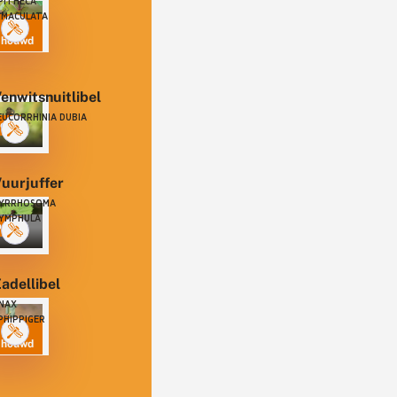
PITHECA
IMACULATA
chouwd
enwitsnuitlibel
EUCORRHINIA DUBIA
eigd
uurjuffer
YRRHOSOMA
YMPHULA
elig
adellibel
NAX
PHIPPIGER
chouwd